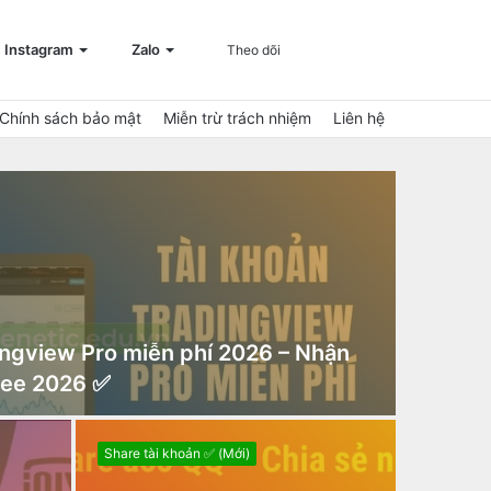
Đăng
Sidebar
Tìm
Instagram
Zalo
Theo dõi
Chính sách bảo mật
Miễn trừ trách nhiệm
Liên hệ
nhập
kiếm
ingview Pro miễn phí 2026 – Nhận
ree 2026 ✅
Share tài khoản ✅ (Mới)