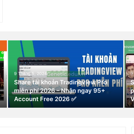
9 Tháng 5, 2024
9
Share tài khoản Tradingview Pro
S
miễn phí 2026 – Nhận ngay 95+
p
Account Free 2026 ✅
V