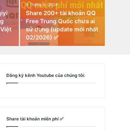
9 Tháng 5, 2024
iyi
Share 200+ tài khoản QQ
ng
Free Trung Quốc chưa ai
 Việt
sử dụng (update mới nhất
02/2026) ✅
Đăng ký kênh Youtube của chúng tôi:
Share tài khoản miễn phí ✅