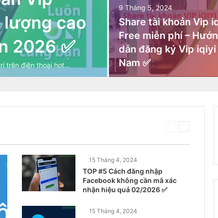
9 Tháng 5, 2024
t lượng cao
Share tài khoản Vip iq
Free miễn phí – Hướ
ạn 2026 ✅
dẫn đăng ký Vip iqiyi
Nam ✅
í trên điện thoại hot…
Trang
Trang
trước
tiếp
theo
15 Tháng 4, 2024
TOP #5 Cách đăng nhập
Facebook không cần mã xác
nhận hiệu quả 02/2026 ✅
15 Tháng 4, 2024