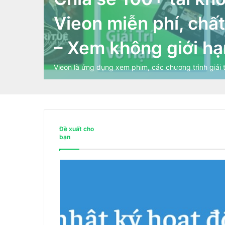
Vieon miễn phí, chấ
– Xem không giới h
Vieon là ứng dụng xem phim, các chương trình giải tr
Đề xuất cho
bạn