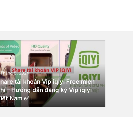
 Tháng 5, 2024
hare tài khoản Vip iqiyi Free miễn
hí – Hướng dẫn đăng ký Vip iqiyi
iệt Nam ✅