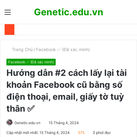
Genetic.edu.vn
Menu
T
k
Trang Chủ
/
Facebook ✅ (Đã xác minh)
Facebook ✅ (Đã xác minh)
Hướng dẫn #2 cách lấy lại tài
khoản Facebook cũ bằng số
điện thoại, email, giấy tờ tuỳ
thân ✅
Genetic.edu.vn
15 Tháng 4, 2024
Cập nhật mới nhất: 15 Tháng 4, 2024
575
3 phút đọc