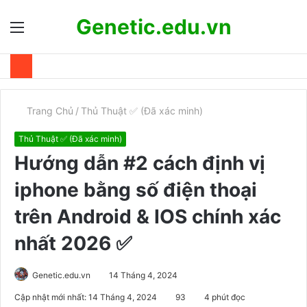
Genetic.edu.vn
Menu
T
k
Trang Chủ
/
Thủ Thuật ✅ (Đã xác minh)
Thủ Thuật ✅ (Đã xác minh)
Hướng dẫn #2 cách định vị
iphone bằng số điện thoại
trên Android & IOS chính xác
nhất 2026 ✅
Genetic.edu.vn
14 Tháng 4, 2024
Cập nhật mới nhất: 14 Tháng 4, 2024
93
4 phút đọc