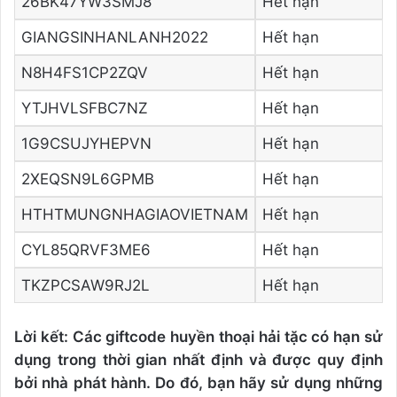
26BK47YW3SMJ8
Hết hạn
GIANGSINHANLANH2022
Hết hạn
N8H4FS1CP2ZQV
Hết hạn
YTJHVLSFBC7NZ
Hết hạn
1G9CSUJYHEPVN
Hết hạn
2XEQSN9L6GPMB
Hết hạn
HTHTMUNGNHAGIAOVIETNAM
Hết hạn
CYL85QRVF3ME6
Hết hạn
TKZPCSAW9RJ2L
Hết hạn
Lời kết: Các giftcode huyền thoại hải tặc có hạn sử
dụng trong thời gian nhất định và được quy định
bởi nhà phát hành. Do đó, bạn hãy sử dụng những