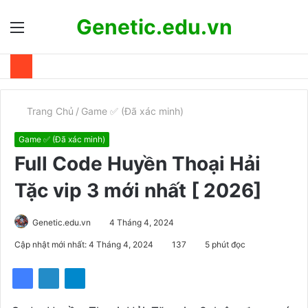
Genetic.edu.vn
Menu
T
k
Trang Chủ
/
Game ✅ (Đã xác minh)
Game ✅ (Đã xác minh)
Full Code Huyền Thoại Hải
Tặc vip 3 mới nhất [ 2026]
Genetic.edu.vn
4 Tháng 4, 2024
Cập nhật mới nhất: 4 Tháng 4, 2024
137
5 phút đọc