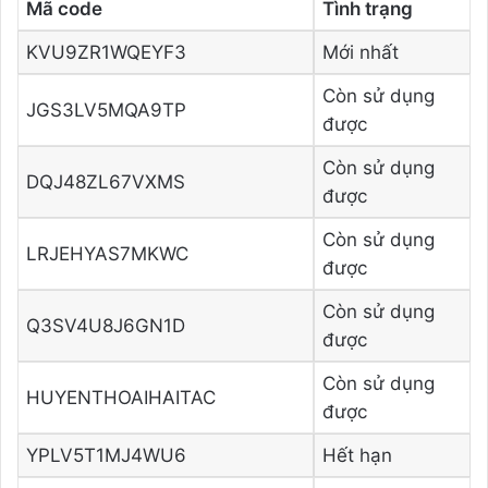
Mã code
Tình trạng
KVU9ZR1WQEYF3
Mới nhất
Còn sử dụng
JGS3LV5MQA9TP
được
Còn sử dụng
DQJ48ZL67VXMS
được
Còn sử dụng
LRJEHYAS7MKWC
được
Còn sử dụng
Q3SV4U8J6GN1D
được
Còn sử dụng
HUYENTHOAIHAITAC
được
YPLV5T1MJ4WU6
Hết hạn