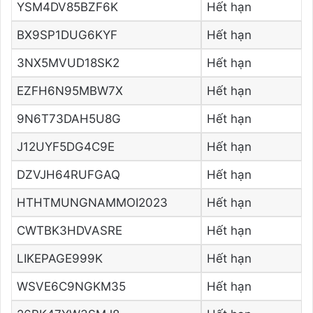
YSM4DV85BZF6K
Hết hạn
BX9SP1DUG6KYF
Hết hạn
3NX5MVUD18SK2
Hết hạn
EZFH6N95MBW7X
Hết hạn
9N6T73DAH5U8G
Hết hạn
J12UYF5DG4C9E
Hết hạn
DZVJH64RUFGAQ
Hết hạn
HTHTMUNGNAMMOI2023
Hết hạn
CWTBK3HDVASRE
Hết hạn
LIKEPAGE999K
Hết hạn
WSVE6C9NGKM35
Hết hạn