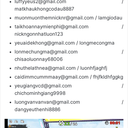
luffyyeus2@gmail.com /
matkhaukhongcodau8887
muonmuonthemnicknr@gmail.com / lamgiodau
taikhoannaymienphi@gmail.com /
nickngonnhatluon123
yeuaidekhong@gmail.com / longmecongma
lonmechungma@gmail.com /
chisaoluonnay68006
nhuthelathnea@gmail.com / luonhfjaghfj
caidimmcummmaay@gmail.com / fhjfkldhfggkg
yeugiangvcd@gmail.com /
chichominhgiang9998
luongvanvanvan@gmail.com /
dangyeuthenhi8886