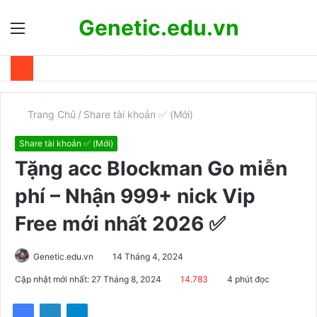
Genetic.edu.vn
Menu
T
k
Trang Chủ
/
Share tài khoản ✅ (Mới)
Share tài khoản ✅ (Mới)
Tặng acc Blockman Go miễn
phí – Nhận 999+ nick Vip
Free mới nhất 2026 ✅
Genetic.edu.vn
14 Tháng 4, 2024
Cập nhật mới nhất: 27 Tháng 8, 2024
14.783
4 phút đọc