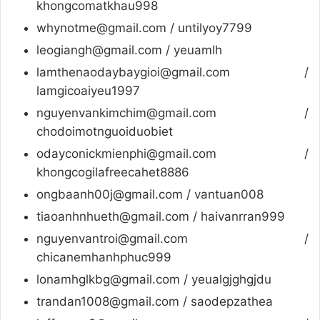
khongcomatkhau998
whynotme@gmail.com / untilyoy7799
leogiangh@gmail.com / yeuamlh
lamthenaodaybaygioi@gmail.com /
lamgicoaiyeu1997
nguyenvankimchim@gmail.com /
chodoimotnguoiduobiet
odayconickmienphi@gmail.com /
khongcogilafreecahet8886
ongbaanh00j@gmail.com / vantuan008
tiaoanhnhueth@gmail.com / haivanrran999
nguyenvantroi@gmail.com /
chicanemhanhphuc999
lonamhglkbg@gmail.com / yeualgjghgjdu
trandan1008@gmail.com / saodepzathea