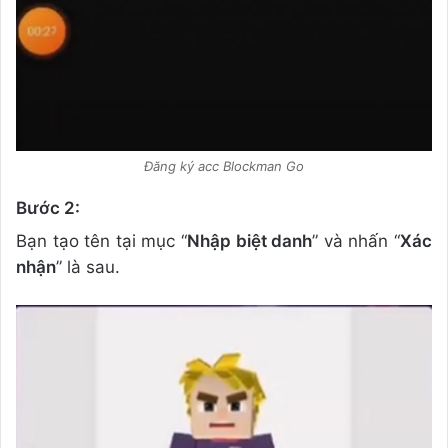
Đăng ký acc Blockman Go
Bước 2:
Bạn tạo tên tại mục “
Nhập biệt danh
” và nhấn “
Xác
nhận
” là sau.