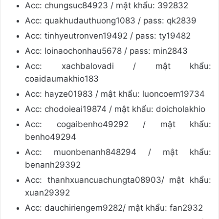
Acc: chungsuc84923 / mật khẩu: 392832
Acc: quakhudauthuong1083 / pass: qk2839
Acc: tinhyeutronven19492 / pass: ty19482
Acc: loinaochonhau5678 / pass: min2843
Acc: xachbalovadi / mật khẩu:
coaidaumakhio183
Acc: hayze01983 / mật khẩu: luoncoem19734
Acc: chodoieai19874 / mật khẩu: doicholakhio
Acc: cogaibenho49292 / mật khẩu:
benho49294
Acc: muonbenanh848294 / mật khẩu:
benanh29392
Acc: thanhxuancuachungta08903/ mật khẩu:
xuan29392
Acc: dauchiriengem9282/ mật khẩu: fan2932