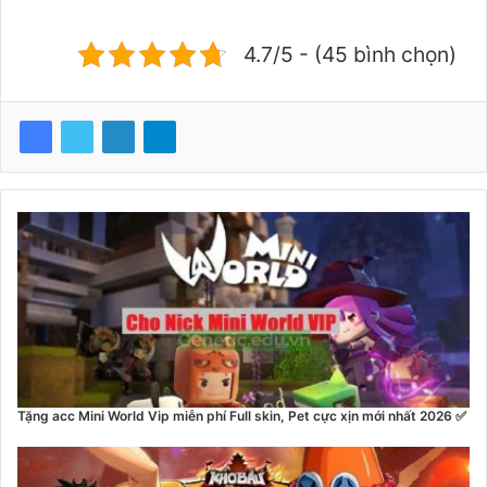
4.7/5 - (45 bình chọn)
Tặng acc Mini World Vip miễn phí Full skin, Pet cực xịn mới nhất 2026 ✅