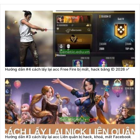
Hướng dẫn #4 cách lấy lại acc Free Fire bị mất, hack bằng ID 2026 ✅
Hướng dẫn #3 cách lấy lại acc Liên quân bị hack, khoá, mất Facebook