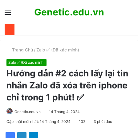
Genetic.edu.vn
Menu
T
k
Trang Chủ
/
Zalo ✅ (Đã xác minh)
Zalo ✅ (Đã xác minh)
Hướng dẫn #2 cách lấy lại tin
nhắn Zalo đã xóa trên iphone
chỉ trong 1 phút! ✅
Genetic.edu.vn
14 Tháng 4, 2024
Cập nhật mới nhất: 14 Tháng 4, 2024
102
3 phút đọc