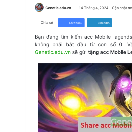
Genetic.edu.vn
14 Tháng 4, 2024
Cập nhật mớ
Chia sẻ
Facebook
LinkedIn
Bạn đang tìm kiếm acc Mobile lagend
không phải bắt đầu từ con số 0. Vậ
Genetic.edu.vn
sẽ gửi
tặng acc Mobile 