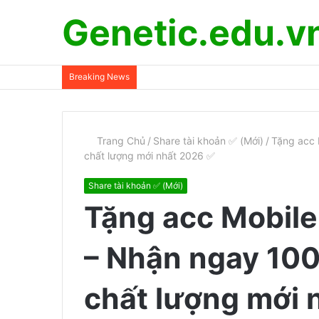
Genetic.edu.v
Breaking News
Trang Chủ
/
Share tài khoản ✅ (Mới)
/
Tặng acc 
chất lượng mới nhất 2026 ✅
Share tài khoản ✅ (Mới)
Tặng acc Mobile
– Nhận ngay 100
chất lượng mới 