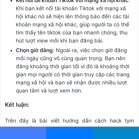
Kết nối tài khoản Tiktok với mạng xã hội khác
:
Khi bạn kết nối tài khoản Tiktok với mạng xã
hội khác nó sẽ hiện lên thông báo đến các tài
khoản mạng xã hội khác, giúp người ta có thể
tìm thấy tên tiktok của bạn nhanh chóng, thu
hút lượt view mỗi khi bạn đăng bài.
Chọn giờ đăng:
Ngoài ra, việc chọn giờ đăng
mỗi ngày cũng vô cùng quan trọng. Bạn nên
đăng khoảng thời gian tối vì đó là khoảng thời
gian mọi người có thời gian truy cập các trang
mạng xã hội và bạn sẽ nhận được nhiều lượt
quan tâm và lượt xem hơn.
Kết luận:
Trên đây là bài viết hướng dẫn cách hack tym
Tiktok miễn phí, vô cùng hiệu quả. Mong rằng
những thông tin mà chúng tôi cung cấp sẽ giúp ích
Facebook
Messenger
Telegram