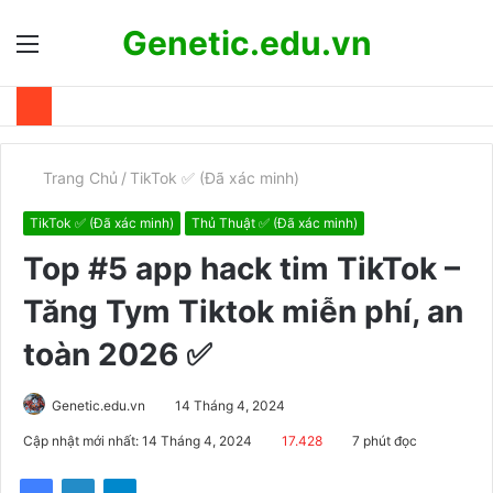
Genetic.edu.vn
Menu
T
k
Trang Chủ
/
TikTok ✅ (Đã xác minh)
TikTok ✅ (Đã xác minh)
Thủ Thuật ✅ (Đã xác minh)
Top #5 app hack tim TikTok –
Tăng Tym Tiktok miễn phí, an
toàn 2026 ✅
Genetic.edu.vn
14 Tháng 4, 2024
Cập nhật mới nhất: 14 Tháng 4, 2024
17.428
7 phút đọc