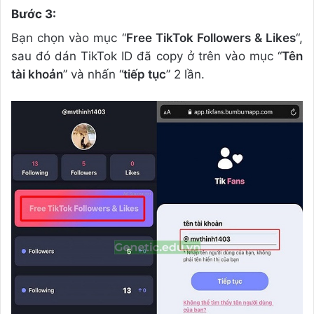
Bước 3:
Bạn chọn vào mục “
Free TikTok Followers & Likes
“,
sau đó dán TikTok ID đã copy ở trên vào mục “
Tên
tài khoản
” và nhấn “
tiếp tục
” 2 lần.