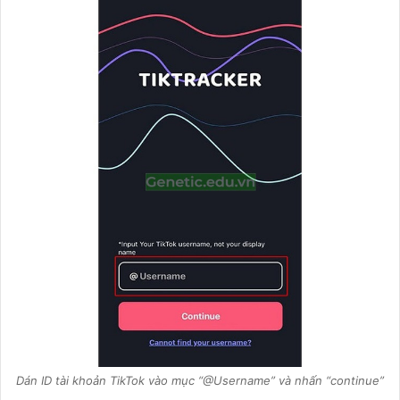
Dán ID tài khoản TikTok vào mục “@Username” và nhấn “continue”