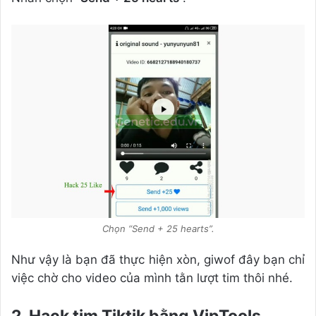
Chọn “Send + 25 hearts”.
Như vậy là bạn đã thực hiện xòn, giwof đây bạn chỉ
việc chờ cho video của mình tằn lượt tim thôi nhé.
2. Hack tim Tiktik bằng VipTools