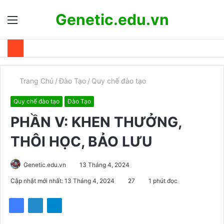
Genetic.edu.vn
Menu
T
k
Trang Chủ
/
Đào Tạo
/
Quy chế đào tạo
Quy chế đào tạo
Đào Tạo
PHẦN V: KHEN THƯỞNG,
THÔI HỌC, BẢO LƯU
Genetic.edu.vn
13 Tháng 4, 2024
Cập nhật mới nhất: 13 Tháng 4, 2024
27
1 phút đọc