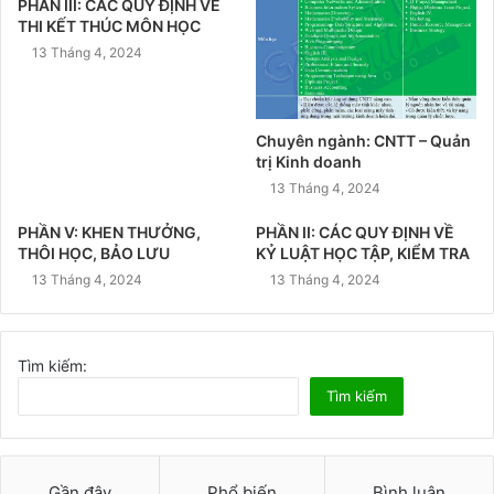
PHẦN III: CÁC QUY ĐỊNH VỀ
THI KẾT THÚC MÔN HỌC
13 Tháng 4, 2024
Chuyên ngành: CNTT – Quản
trị Kinh doanh
13 Tháng 4, 2024
PHẦN V: KHEN THƯỞNG,
PHẦN II: CÁC QUY ĐỊNH VỀ
THÔI HỌC, BẢO LƯU
KỶ LUẬT HỌC TẬP, KIỂM TRA
13 Tháng 4, 2024
13 Tháng 4, 2024
Tìm kiếm:
Tìm kiếm
Gần đây
Phổ biến
Bình luận