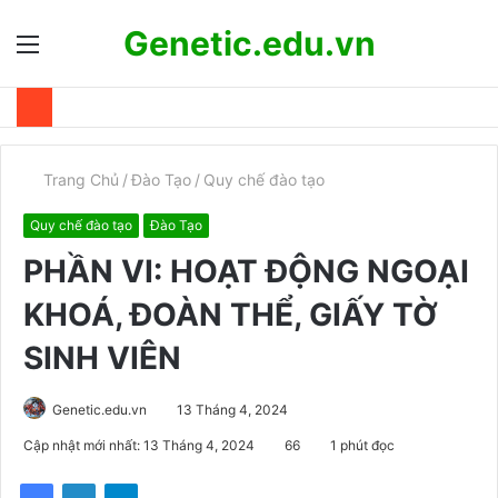
Genetic.edu.vn
Menu
T
k
Trang Chủ
/
Đào Tạo
/
Quy chế đào tạo
Quy chế đào tạo
Đào Tạo
PHẦN VI: HOẠT ĐỘNG NGOẠI
KHOÁ, ĐOÀN THỂ, GIẤY TỜ
SINH VIÊN
Genetic.edu.vn
13 Tháng 4, 2024
Cập nhật mới nhất: 13 Tháng 4, 2024
66
1 phút đọc